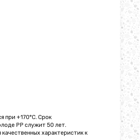
я при +170°C. Срок
олоде PP служит 50 лет.
я качественных характеристик к