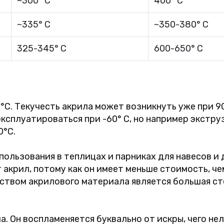
~300° C
400° C
~335° C
~350-380° C
325-345° C
600-650° C
°C. Текучесть акрила может возникнуть уже при 90°
эксплуатироваться при -60° C, но например экстр
0°С.
ользования в теплицах и парниках для навесов и 
акрил, потому как он имеет меньше стоимость, че
ством акрилового материала является большая ст
. Он воспламеняется буквально от искры, чего нел