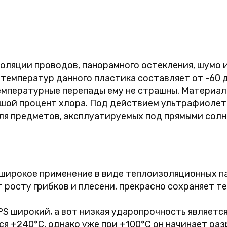
оляции проводов, панорамного остекления, шумо 
 температур данного пластика составляет от -60 
температурные перепады ему не страшны. Материал 
ьшой процент хлора. Под действием ультрафиолет
ля предметов, эксплуатируемых под прямыми солн
широкое применение в виде теплоизоляционных па
 росту грибков и плесени, прекрасно сохраняет те
S широкий, а вот низкая ударопрочность являетс
я +240°C, однако уже при +100°C он начинает раз