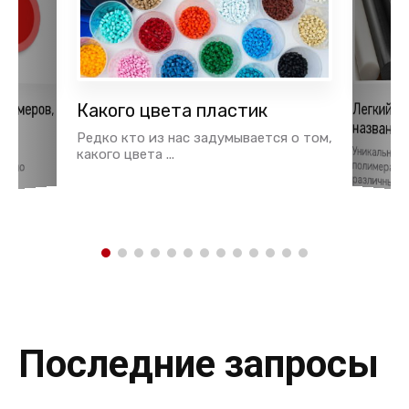
лимеров,
Какого цвета пластик
Легкий и
названия
ья
Редко кто из нас задумывается о том,
Уникальные
полимерам
тки
какого цвета ...
давно
различных об
Последние запросы